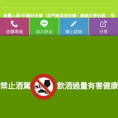
高麗人蔘/中藥材收購
|
金門高粱酒收購
|
龍銀古幣收購
|
珠
寶/名錶/翡翠收購
|
名家字畫收購
|
雞血石/壽山石收購
收購專線
加入好友
線上諮詢
分享
收購流程
│
收購品項
│
收購知識庫
│
線上客服│
老酒仙老酒收購
中心
│
老酒仙洋酒收購中心
宜蘭收購專線：
0921-813-381
/ 門市電話：
02-25970909
服務範圍：宜蘭縣宜蘭市老酒收購、宜蘭縣頭城鄉老酒收購、宜蘭縣礁溪鄉老酒
收購、宜蘭縣壯園鄉老酒收購、宜蘭縣羅東鄉老酒收購、宜蘭縣員山鄉老酒收
購、宜蘭縣三星鄉老酒收購、宜蘭縣大同鄉老酒收購、宜蘭縣冬山鄉老酒收購、
禁止酒駕
飲酒過量有害健康
宜蘭縣五結鄉老酒收購、宜蘭縣蘇澳鎮老酒收購、宜蘭縣蘇澳鎮老酒收購、宜蘭
縣南澳鄉老酒收購、宜蘭縣釣魚台老酒收購