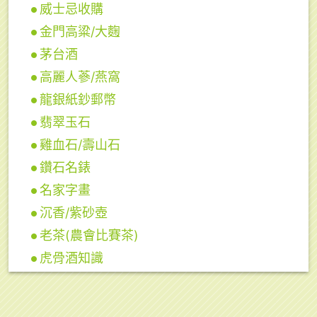
威士忌收購
金門高粱/大麴
茅台酒
高麗人蔘/燕窩
龍銀紙鈔郵幣
翡翠玉石
雞血石/壽山石
鑽石名錶
名家字畫
沉香/紫砂壺
老茶(農會比賽茶)
虎骨酒知識