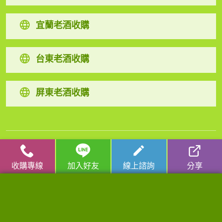
宜蘭老酒收購
台東老酒收購
屏東老酒收購
高麗人蔘/中藥材收購
|
金門高粱酒收購
|
龍銀古幣收購
|
珠
寶/名錶/翡翠收購
|
名家字畫收購
|
雞血石/壽山石收購
收購專線
加入好友
線上諮詢
分享
收購流程
│
收購品項
│
收購知識庫
│
線上客服│
老酒仙老酒收購
中心
│
老酒仙洋酒收購中心
宜蘭收購專線：
0921-813-381
/ 門市電話：
02-25970909