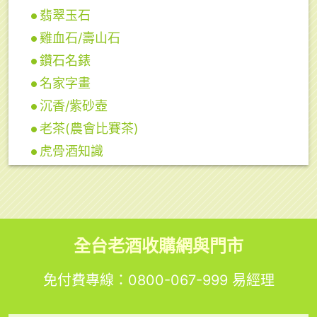
翡翠玉石
雞血石/壽山石
鑽石名錶
名家字畫
沉香/紫砂壺
老茶(農會比賽茶)
虎骨酒知識
全台老酒收購網與門市
免付費專線：
0800-067-999
易經理