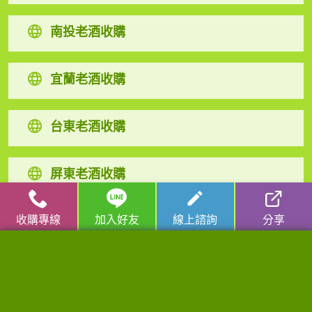
南投老酒收購
宜蘭老酒收購
台東老酒收購
屏東老酒收購
收購專線
加入好友
線上諮詢
分享
高麗人蔘/中藥材收購
|
金門高粱酒收購
|
龍銀古幣收購
|
珠
寶/名錶/翡翠收購
|
名家字畫收購
|
雞血石/壽山石收購
收購流程
│
收購品項
│
收購知識庫
│
線上客服│
老酒仙老酒收購