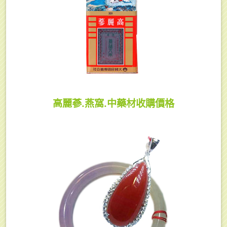
高麗蔘.燕窩.中藥材收購價格