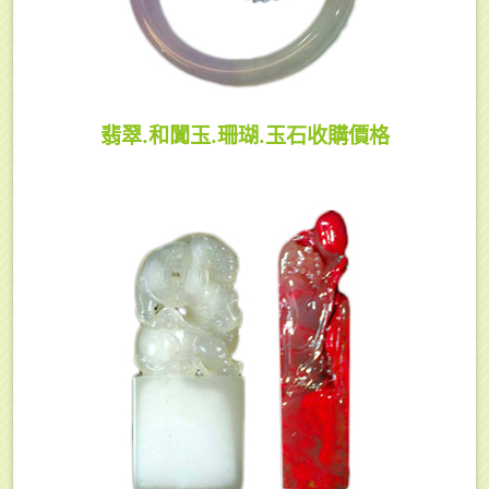
翡翠.和闐玉.珊瑚.玉石收購價格