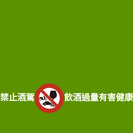
台東老酒收購
屏東老酒收購
高麗人蔘/中藥材收購
|
金門高粱酒收購
|
龍銀古幣收購
|
珠
寶/名錶/翡翠收購
|
名家字畫收購
|
雞血石/壽山石收購
收購流程
│
收購品項
│
收購知識庫
│
線上客服│
老酒仙老酒收購
禁止酒駕
飲酒過量有害健康
中心
│
老酒仙洋酒收購中心
宜蘭收購專線：
0921-813-381
/ 門市電話：
02-25970909
服務範圍：宜蘭縣宜蘭市老酒收購、宜蘭縣頭城鄉老酒收購、宜蘭縣礁溪鄉老酒
收購、宜蘭縣壯園鄉老酒收購、宜蘭縣羅東鄉老酒收購、宜蘭縣員山鄉老酒收