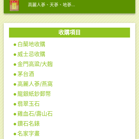
高麗人蔘、天蔘、地蔘...
收購項目
白蘭地收購
威士忌收購
金門高粱/大麴
茅台酒
高麗人蔘/燕窩
龍銀紙鈔郵幣
翡翠玉石
雞血石/壽山石
鑽石名錶
名家字畫