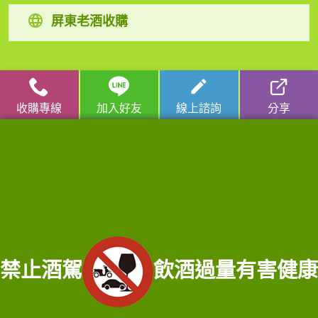
屏東老酒收購
高麗人蔘/中藥材收購
|
金門高粱酒收購
|
龍銀古幣收購
|
珠
收購專線
加入好友
線上諮詢
分享
寶/名錶/翡翠收購
|
名家字畫收購
|
雞血石/壽山石收購
收購流程
│
收購品項
│
收購知識庫
│
線上客服│
老酒仙老酒收購
中心
│
老酒仙洋酒收購中心
宜蘭收購專線：
0921-813-381
/ 門市電話：
02-25970909
服務範圍：宜蘭縣宜蘭市老酒收購、宜蘭縣頭城鄉老酒收購、宜蘭縣礁溪鄉老酒
收購、宜蘭縣壯園鄉老酒收購、宜蘭縣羅東鄉老酒收購、宜蘭縣員山鄉老酒收
禁止酒駕
飲酒過量有害健康
購、宜蘭縣三星鄉老酒收購、宜蘭縣大同鄉老酒收購、宜蘭縣冬山鄉老酒收購、
宜蘭縣五結鄉老酒收購、宜蘭縣蘇澳鎮老酒收購、宜蘭縣蘇澳鎮老酒收購、宜蘭
縣南澳鄉老酒收購、宜蘭縣釣魚台老酒收購