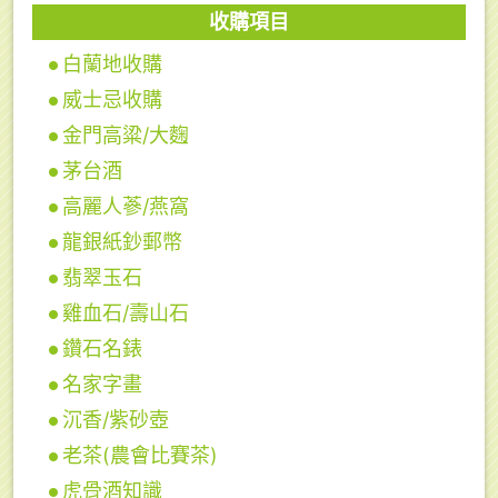
收購項目
白蘭地收購
威士忌收購
金門高粱/大麴
茅台酒
高麗人蔘/燕窩
龍銀紙鈔郵幣
翡翠玉石
雞血石/壽山石
鑽石名錶
名家字畫
沉香/紫砂壺
老茶(農會比賽茶)
虎骨酒知識